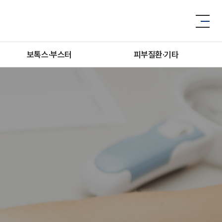
보톡스·부스터
피부질환·기타
보톡스·필러
피부질환
리쥬란힐러
쥬베룩
엑소좀
브이올렛