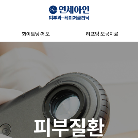
화이트닝·제모
리프팅·모공치료
더블토닝
올리지오
점·잡티제거
슈링크
아이스제모
시크릿RF
셀렉IPL
실리프팅
피부질환