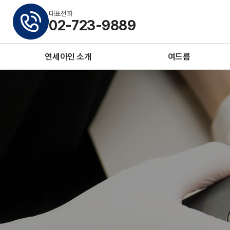
대표전화
02-723-9889
연세아인 소개
여드름
본원·의료진소개
네오빔레이저
진료안내·오시는 길
PDT광역동치료
공지사항
프락셀레이저
아쿠아필
여드름스케일링